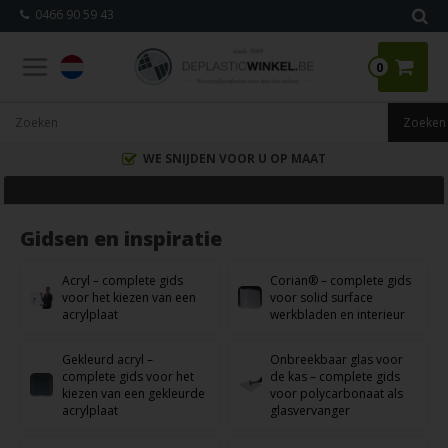
0466 90 59 43
0
WE SNIJDEN VOOR U OP MAAT
Gidsen en inspiratie
Acryl – complete gids
Corian® – complete gids
voor het kiezen van een
voor solid surface
acrylplaat
werkbladen en interieur
Gekleurd acryl –
Onbreekbaar glas voor
complete gids voor het
de kas – complete gids
kiezen van een gekleurde
voor polycarbonaat als
acrylplaat
glasvervanger