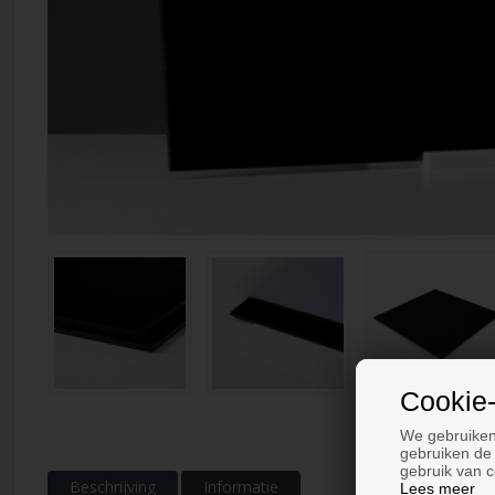
Cookie-
We gebruiken
gebruiken de 
gebruik van c
Beschrijving
Informatie
Lees meer