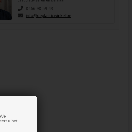
Laat u adviseren en bel naar
0466 90 59 43
info@deplasticwinkel.be
 We
eert u het