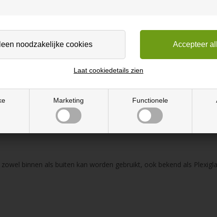
n glas in dezelfde maat.
Laat cookiedetails zien
niet in zonlicht
ke
Marketing
Functionele
anding, decoupeerzaag of handzaag
zowel binnen als buiten kan worden gebruikt, ook bekend als Plexigla