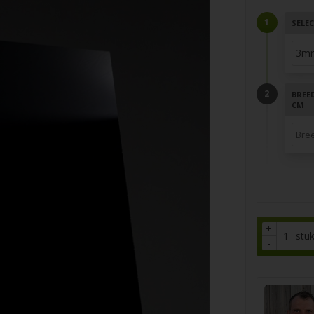
SELEC
BREED
CM
+
stu
-