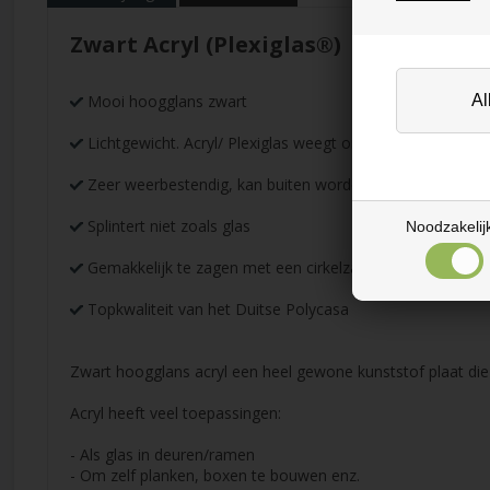
Zwart Acryl (Plexiglas®)
Mooi hoogglans zwart
Lichtgewicht. Acryl/ Plexiglas weegt ongeveer de helft va
Zeer weerbestendig, kan buiten worden gebruikt. Vergeelt 
Splintert niet zoals glas
Noodzakelij
Gemakkelijk te zagen met een cirkelzaag met fijne vert
Topkwaliteit van het Duitse Polycasa
Zwart hoogglans acryl een heel gewone kunststof plaat die 
Acryl heeft veel toepassingen:
- Als glas in deuren/ramen
- Om zelf planken, boxen te bouwen enz.