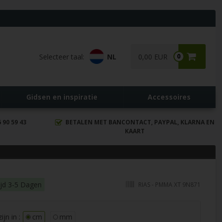
Selecteer taal:
NL
0,00 EUR
0
Gidsen en inspiratie
Accessoires
90 59 43
BETALEN MET BANCONTACT, PAYPAL, KLARNA EN
KAART
ijd 3-5 Dagen
RIAS - PMMA XT 9N871
jn in :
cm
mm