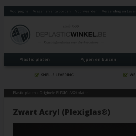
Voorpagina
Vragen en antwoorden
Voorwaarden
Verzending en Lever
Plastic platen
Pijpen en buizen
SNELLE LEVERING
WE
Plastic platen
»
Originele PLEXIGLAS® platen
Zwart Acryl (Plexiglas®)