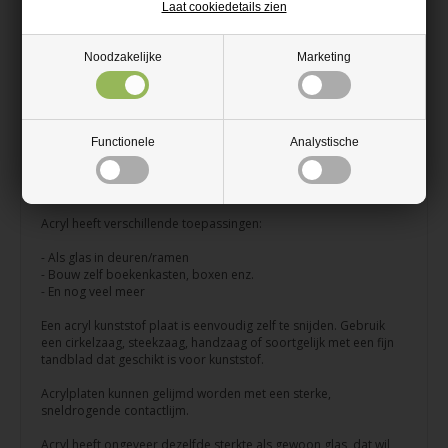
Laat cookiedetails zien
Geen splinters zoals bij glas
Eenvoudig te zagen met een cirkelzaag met fijn tandblad, een
Noodzakelijke
Marketing
steekzaag of een handzaag
Topkwaliteit van het Duitse Polycasa
Functionele
Analystische
Wit Hoogglans acryl is een gewone kunststof plaat, die
binnenshuis en buitenshuis kan worden gebruikt, ook bekend als
Plexiglas.
Acryl heeft verschillende toepassingen:
- Als glas in deuren/ramen
- Bouw zelf boekenkasten, boxen enz.
- En nog veel meer
Een acryl kunststof plaat is eenvoudig zelf te snijden. Gebruik
een cirkelzaag, steekzaag, handzaag of soortgelijk met een fijn
tandblad dat geschikt is voor kunststof.
Acrylplaten kunnen gelijmd worden met een sterke,
sneldrogende contactlijm.
Acryl heeft ongeveer dezelfde sterkte als gewoon glas, dat wil