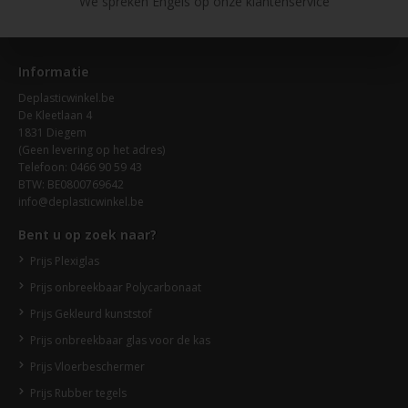
We spreken Engels op onze klantenservice
Informatie
Deplasticwinkel.be
De Kleetlaan 4
1831 Diegem
(Geen levering op het adres)
Telefoon: 0466 90 59 43
BTW: BE0800769642
info@deplasticwinkel.be
Bent u op zoek naar?
Prijs Plexiglas
Prijs onbreekbaar Polycarbonaat
Prijs Gekleurd kunststof
Prijs onbreekbaar glas voor de kas
Prijs Vloerbeschermer
Prijs Rubber tegels