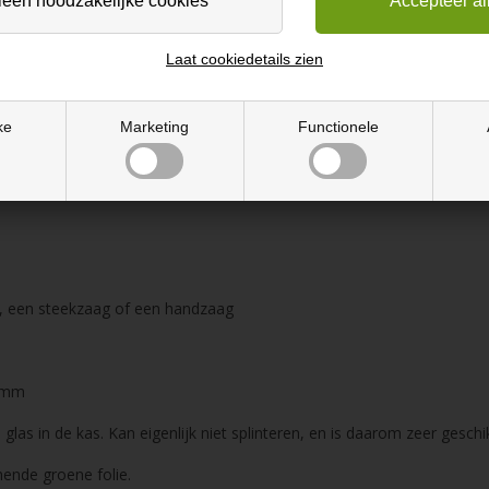
Laat cookiedetails zien
ke
Marketing
Functionele
d, een steekzaag of een handzaag
3 mm
glas in de kas. Kan eigenlijk niet splinteren, en is daarom zeer gesch
ende groene folie.