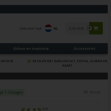
Selecteer taal:
NL
0,00 EUR
0
Gidsen en inspiratie
Accessoires
90 59 43
BETALEN MET BANCONTACT, PAYPAL, KLARNA EN
KAART
ijd 7-14 Dagen
B03208
64,13
EUR