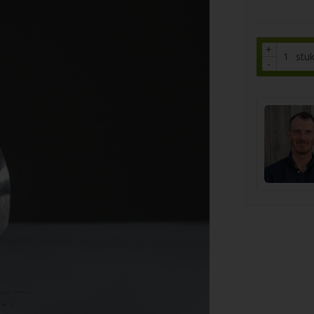
+
stu
-