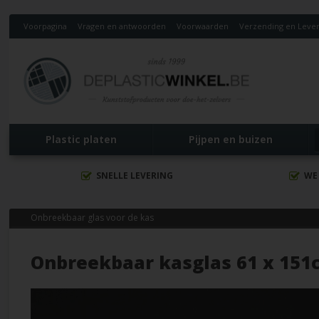
Voorpagina
Vragen en antwoorden
Voorwaarden
Verzending en Lever
Plastic platen
Pijpen en buizen
SNELLE LEVERING
WE
Onbreekbaar glas voor de kas
Onbreekbaar kasglas 61 x 151