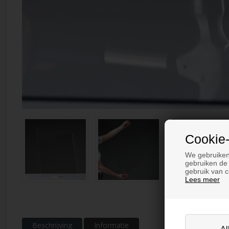
Cookie-
We gebruiken
gebruiken de 
gebruik van c
Lees meer
Beschrijving
Informatie