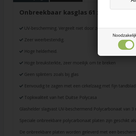
Onbreekbaar kasglas 61 x 151cm
UV-bescherming. Vergeelt niet door zonnestralen
Noodzakelij
Zeer weerbestendig.
Hoge helderheid.
Hoge breuksterkte, zeer moeilijk om te breken
Geen splinters zoals bij glas
Eenvoudig te zagen met een cirkelzaag met fijn tandbla
Topkwaliteit van het Duitse Polycasa
Glashelder slagvast UV-beschermend Polycarbonaat van 
Speciale onbreekbare polycarbonaat platen zijn geschikt als 
De onbreekbare platen worden geleverd met een bescherm