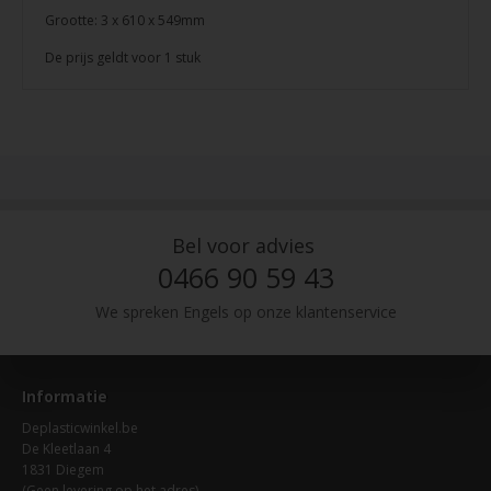
Grootte: 3 x 610 x 549mm
De prijs geldt voor 1 stuk
Bel voor advies
0466 90 59 43
We spreken Engels op onze klantenservice
Informatie
Deplasticwinkel.be
De Kleetlaan 4
1831 Diegem
(Geen levering op het adres)