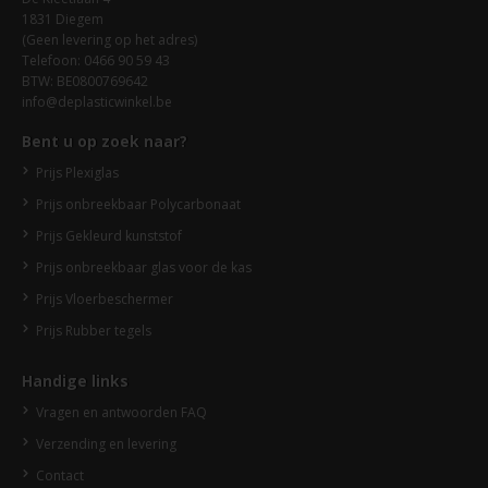
1831 Diegem
(Geen levering op het adres)
Telefoon: 0466 90 59 43
BTW: BE0800769642
info@deplasticwinkel.be
Bent u op zoek naar?
Prijs Plexiglas
Prijs onbreekbaar Polycarbonaat
Prijs Gekleurd kunststof
Prijs onbreekbaar glas voor de kas
Prijs Vloerbeschermer
Prijs Rubber tegels
Handige links
Vragen en antwoorden FAQ
Verzending en levering
Contact