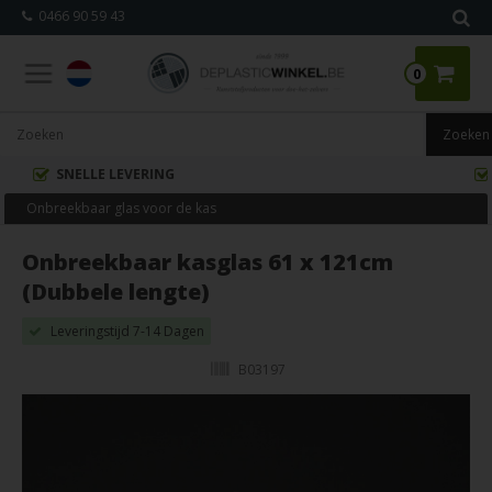
0466 90 59 43
0
WE SNIJDEN VOOR U OP MAAT
Onbreekbaar glas voor de kas
Onbreekbaar kasglas 61 x 121cm
(Dubbele lengte)
Leveringstijd 7-14 Dagen
B03197