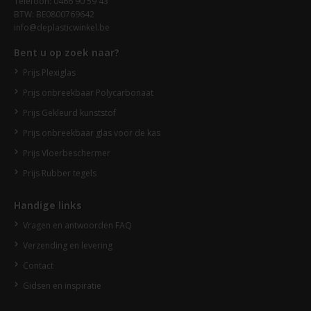
Telefoon: 0466 90 59 43
BTW: BE0800769642
info@deplasticwinkel.be
Bent u op zoek naar?
Prijs Plexiglas
Prijs onbreekbaar Polycarbonaat
Prijs Gekleurd kunststof
Prijs onbreekbaar glas voor de kas
Prijs Vloerbeschermer
Prijs Rubber tegels
Handige links
Vragen en antwoorden FAQ
Verzending en levering
Contact
Gidsen en inspiratie