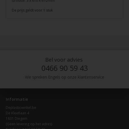
Grootte: 3 x 610 x 610 mm
De prijs geldt voor 1 stuk
Bel voor advies
0466 90 59 43
We spreken Engels op onze klantenservice
Informatie
Deplasticwinkel.be
De Kleetlaan 4
1831 Diegem
(Geen levering op het adres)