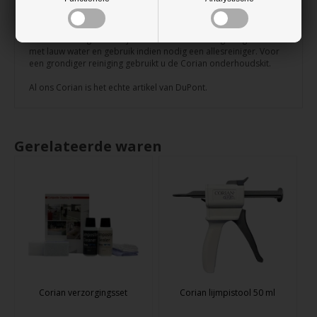
plaats daarvan met elastische siliconen.
Onderhoud:
Corian is zeer gemakkelijk te onderhouden. Veeg het gewoon af
met lauw water en gebruik indien nodig een allesreiniger. Voor
een grondiger reiniging gebruikt u de Corian onderhoudskit.
Al ons Corian is het echte artikel van DuPont.
Gerelateerde waren
Corian verzorgingsset
Corian lijmpistool 50 ml