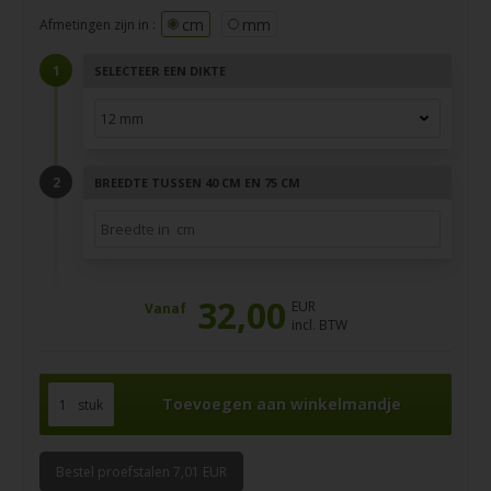
cm
mm
Afmetingen zijn in :
SELECTEER EEN DIKTE
BREEDTE TUSSEN 40 CM EN 75 CM
32,00
EUR
Vanaf
incl. BTW
stuk
Bestel proefstalen 7,01 EUR