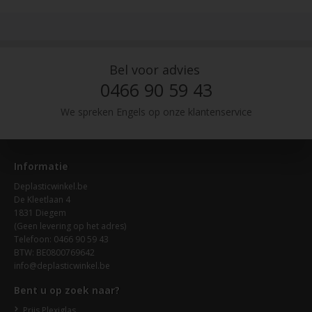
Bel voor advies
0466 90 59 43
We spreken Engels op onze klantenservice
Informatie
Deplasticwinkel.be
De Kleetlaan 4
1831 Diegem
(Geen levering op het adres)
Telefoon: 0466 90 59 43
BTW: BE0800769642
info@deplasticwinkel.be
Bent u op zoek naar?
Prijs Plexiglas