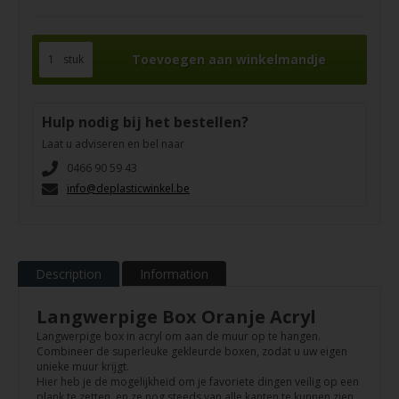
stuk
Hulp nodig bij het bestellen?
Laat u adviseren en bel naar
0466 90 59 43
info@deplasticwinkel.be
Description
Information
Langwerpige Box Oranje Acryl
Langwerpige box in acryl om aan de muur op te hangen.
Combineer de superleuke gekleurde boxen, zodat u uw eigen
unieke muur krijgt.
Hier heb je de mogelijkheid om je favoriete dingen veilig op een
plank te zetten, en ze nog steeds van alle kanten te kunnen zien.