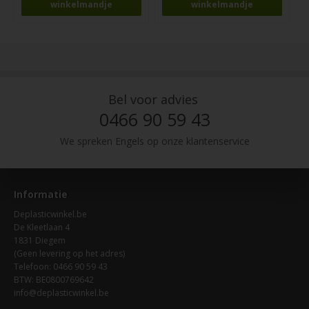
Bel voor advies
0466 90 59 43
We spreken Engels op onze klantenservice
Informatie
Deplasticwinkel.be
De Kleetlaan 4
1831 Diegem
(Geen levering op het adres)
Telefoon: 0466 90 59 43
BTW: BE0800769642
info@deplasticwinkel.be