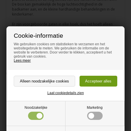
De box kan gemakkelijk de hoge luchtvochtigheid in de
badkamer aan, en de kleine hardhandige behandelingen in de
kinderkamer.
Er zijn voorgeboorde gaten in elke hoek, dus het hoeft alleen
maar vastgeschroefd te worden. Draai de schroef niet te hard
aan, en kies een schroef die een paar mm kleiner in diameter is
Cookie-informatie
dan het gat -zodat u voorkomt dat het acryl gaat barsten.
We gebruiken cookies om statistieken te verzamen en het
websitegebruik te meten. We gebruiken de informatie om de
Afmetingen hoogte 20cm, breedte 40cm, diepte 10cm.
website te verbeteren. Door verder te klikken, accepteert u het
gebruik van cookies.
Lees meer
Gerelateerde waren
Laat cookiedetails zien
Noodzakelijke
Marketing