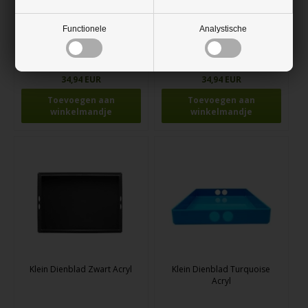
Functionele
Analystische
Klein Dienblad Blauw Acryl
Klein Dienblad Wit Acryl
34,94 EUR
34,94 EUR
Klein Dienblad Zwart Acryl
Klein Dienblad Turquoise
Acryl