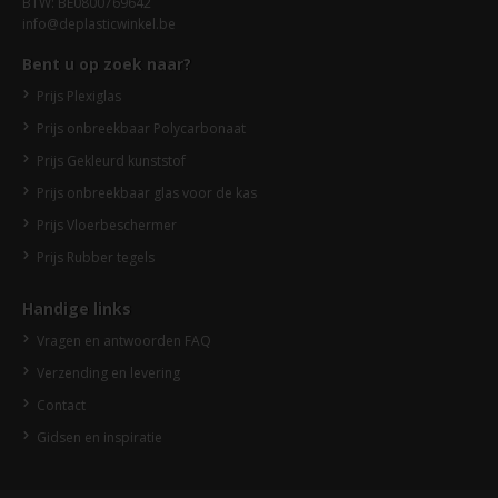
BTW: BE0800769642
info@deplasticwinkel.be
Bent u op zoek naar?
Prijs Plexiglas
Prijs onbreekbaar Polycarbonaat
Prijs Gekleurd kunststof
Prijs onbreekbaar glas voor de kas
Prijs Vloerbeschermer
Prijs Rubber tegels
Handige links
Vragen en antwoorden FAQ
Verzending en levering
Contact
Gidsen en inspiratie