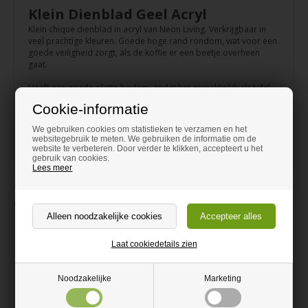
Klein Dienblad Geel Acryl
Klein chique dienblad in acryl van Neon Living. Verkrijgbaar in
veel prachtige kleuren. Goede hoge rand rondom, wat voor een
goede veiligheid zorgt, als de koffie er een beetje overheen
gaat.
Heeft een goede platte bodem, zodat het gemakkelijk als tafel
op de bank kan dienen. Ook leuk om te versieren met
Cookie-informatie
kandelaars en andere decoraties.Makkelijk schoon te maken
onder de kraan.
We gebruiken cookies om statistieken te verzamen en het
websitegebruik te meten. We gebruiken de informatie om de
Randhoogte 5cm, Breedte 22cm, Lengte 31cm
website te verbeteren. Door verder te klikken, accepteert u het
gebruik van cookies.
Lees meer
Gerelateerde waren
Laat cookiedetails zien
Noodzakelijke
Marketing