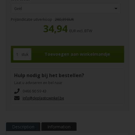
Prijsindicatie uitverkoop
260,39 EUR
34,94
EUR incl. BTW
stuk
Hulp nodig bij het bestellen?
Laat u adviseren en bel naar
0466 90 59 43
info@deplasticwinkel.be
Description
Information