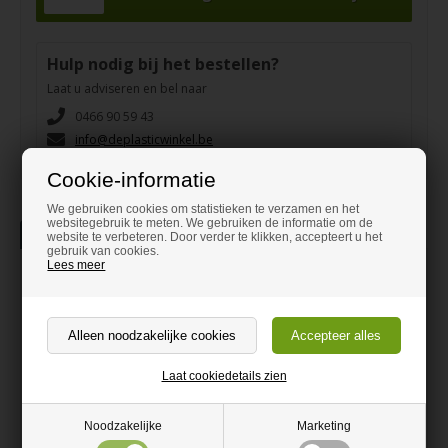
Hulp nodig bij het bestellen?
Laat u adviseren en bel naar
0466 90 59 43
info@deplasticwinkel.be
Cookie-informatie
We gebruiken cookies om statistieken te verzamen en het
websitegebruik te meten. We gebruiken de informatie om de
Beschrijving
Informatie
website te verbeteren. Door verder te klikken, accepteert u het
gebruik van cookies.
Lees meer
Helder Polycarbonaat UV
UV-bescherming. Vergeelt niet door zonnestralen
Zeer weerbestendig, kan zowel binnen als buiten worden
Laat cookiedetails zien
gebruikt
Hoge helderheid. Lichttransmissie van 86%
Noodzakelijke
Marketing