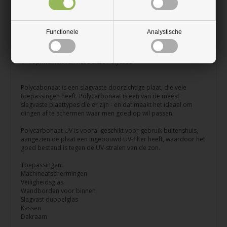
Hoge breuksterkte, zeer moeilijk om te breken
Geen splinters zoals bij glas
Functionele
Analystische
Eenvoudig te zagen met een cirkelzaag met fijn tandblad, een
steekzaag of een handzaag
Topkwaliteit van het Duitse Polycasa
Polycabonaat is een slagvaste doorzichtige plaat, die vele
toepassingen heeft. Polycarbonaat is een van de meest
slagvaste plaattypes die er zijn - en dat maakt het ideaal om
dingen af te schermen waar men goed op wil passen.
Polycarbonaat UV is vooral geschikt voor gebruik buitenshuis,
aangezien de plaat een ingebouwd UV-filter heeft, waardoor het
goed bestand is tegen de UV-stralen van de zon.
Toepassingen:
Machineafschermingen
Veiligheidsglas
Wandborden voor binnen
Slagvast dubbelglas
Kassen
Dakraam