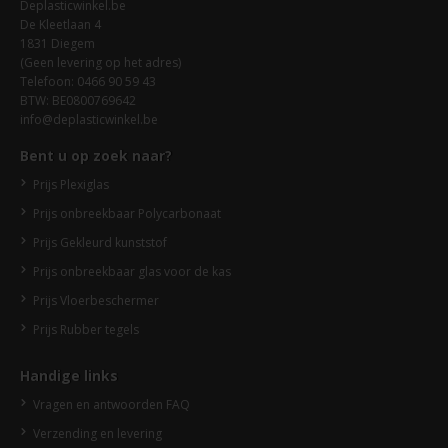
Deplasticwinkel.be
De Kleetlaan 4
1831 Diegem
(Geen levering op het adres)
Telefoon: 0466 90 59 43
BTW: BE0800769642
info@deplasticwinkel.be
Bent u op zoek naar?
Prijs Plexiglas
Prijs onbreekbaar Polycarbonaat
Prijs Gekleurd kunststof
Prijs onbreekbaar glas voor de kas
Prijs Vloerbeschermer
Prijs Rubber tegels
Handige links
Vragen en antwoorden FAQ
Verzending en levering