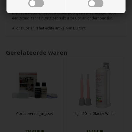
Onderhoud:
Corian is zeer gemakkelijk te onderhouden. Veeg het gewoon af
met lauw water en gebruik indien nodig een allesreiniger. Voor
een grondiger reiniging gebruikt u de Corian onderhoudskit.
Al ons Corian is het echte artikel van DuPont.
Gerelateerde waren
Corian verzorgingsset
Lijm 50 ml Glacier White
129,95 EUR
39,95 EUR