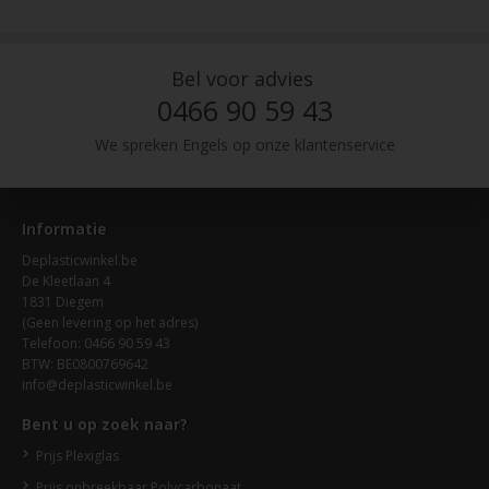
Bel voor advies
0466 90 59 43
We spreken Engels op onze klantenservice
Informatie
Deplasticwinkel.be
De Kleetlaan 4
1831 Diegem
(Geen levering op het adres)
Telefoon: 0466 90 59 43
BTW: BE0800769642
info@deplasticwinkel.be
Bent u op zoek naar?
Prijs Plexiglas
Prijs onbreekbaar Polycarbonaat