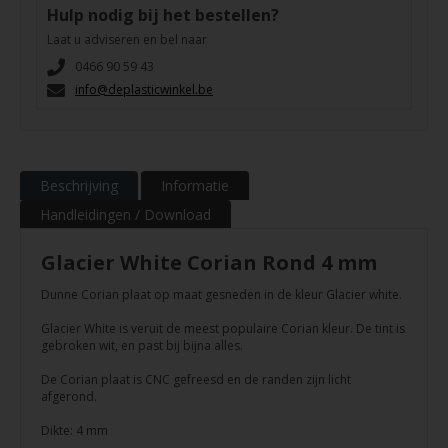
Hulp nodig bij het bestellen?
Laat u adviseren en bel naar
0466 90 59 43
info@deplasticwinkel.be
Beschrijving
Informatie
Handleidingen / Download
Glacier White Corian Rond 4 mm
Dunne Corian plaat op maat gesneden in de kleur Glacier white.
Glacier White is veruit de meest populaire Corian kleur. De tint is
gebroken wit, en past bij bijna alles.
De Corian plaat is CNC gefreesd en de randen zijn licht
afgerond.
Dikte: 4 mm