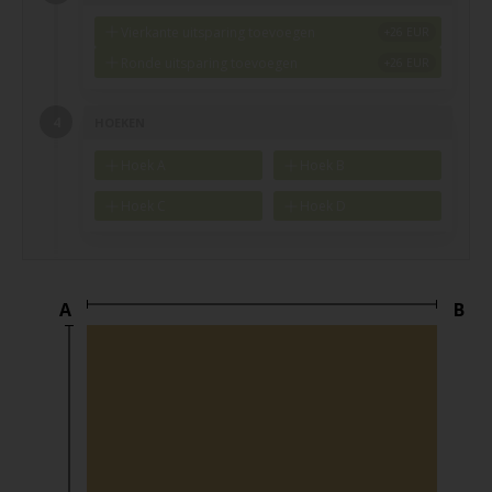
Vierkante uitsparing toevoegen
Ronde uitsparing toevoegen
HOEKEN
Hoek A
Hoek B
Hoek C
Hoek D
A
B