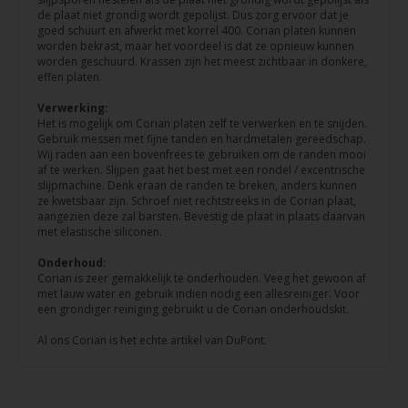
de plaat niet grondig wordt gepolijst. Dus zorg ervoor dat je
goed schuurt en afwerkt met korrel 400. Corian platen kunnen
worden bekrast, maar het voordeel is dat ze opnieuw kunnen
worden geschuurd. Krassen zijn het meest zichtbaar in donkere,
effen platen.
Verwerking:
Het is mogelijk om Corian platen zelf te verwerken en te snijden.
Gebruik messen met fijne tanden en hardmetalen gereedschap.
Wij raden aan een bovenfrees te gebruiken om de randen mooi
af te werken. Slijpen gaat het best met een rondel / excentrische
slijpmachine. Denk eraan de randen te breken, anders kunnen
ze kwetsbaar zijn. Schroef niet rechtstreeks in de Corian plaat,
aangezien deze zal barsten. Bevestig de plaat in plaats daarvan
met elastische siliconen.
Onderhoud:
Corian is zeer gemakkelijk te onderhouden. Veeg het gewoon af
met lauw water en gebruik indien nodig een allesreiniger. Voor
een grondiger reiniging gebruikt u de Corian onderhoudskit.
Al ons Corian is het echte artikel van DuPont.