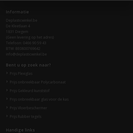
Informatie
Deplasticwinkel.be
De Kleetlaan 4
1831 Diegem
(Geen levering op het adres)
Telefoon: 0466 90 59 43
BTW: BE0800769642
info@deplasticwinkel.be
Bent u op zoek naar?
Prijs Plexiglas
Prijs onbreekbaar Polycarbonaat
Prijs Gekleurd kunststof
Prijs onbreekbaar glas voor de kas
Prijs Vloerbeschermer
Prijs Rubber tegels
Handige links