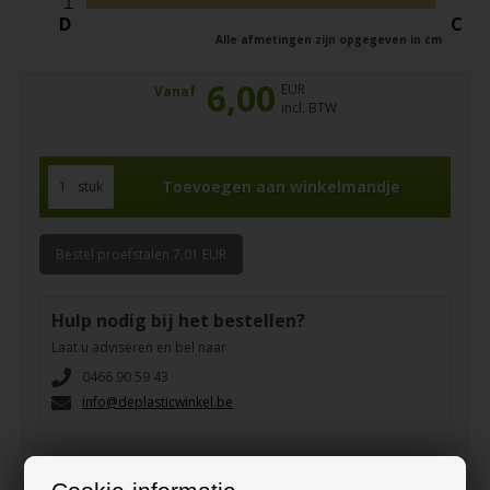
D
C
Alle afmetingen zijn opgegeven in cm
6,00
EUR
Vanaf
incl. BTW
stuk
Bestel proefstalen 7,01 EUR
Hulp nodig bij het bestellen?
Laat u adviseren en bel naar
0466 90 59 43
info@deplasticwinkel.be