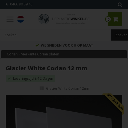
0466 90 59 43
0
WE SNIJDEN VOOR U OP MAAT
Corian
»
Vierkante Corian platen
Glacier White Corian 12 mm
Leveringstijd 8-12 Dagen
Glacier White Corian 12mm
BESPAAR 20%
BESPAAR 20%
Dupont
®
Corian