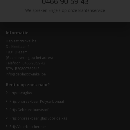
0466 90 59 43
We spreken Engels op onze klantenservice
Informatie
Deplasticwinkel.be
De Kleetlaan 4
1831 Diegem
(Geen levering op het adres)
Telefoon: 0466 90 59 43
BTW: BE0800769642
info@deplasticwinkel.be
Bent u op zoek naar?
Prijs Plexiglas
Prijs onbreekbaar Polycarbonaat
Prijs Gekleurd kunststof
Prijs onbreekbaar glas voor de kas
Prijs Vloerbeschermer